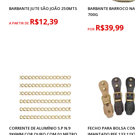
BARBANTE JUTE SÃO JOÃO 250MTS
BARBANTE BARROCO NA
700G
R$12,39
A PARTIR DE
R$39,99
POR
CORRENTE DE ALUMÍNIO S.P N.9
FECHO PARA BOLSA CO
9X6MM COR OURO COM 01 METRO
IMANTADO REF.133 12