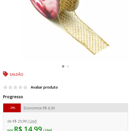
SALDÃO
Avaliar produto
Progresso
Economize
R$ 6,00
29%
de
R$ 20,99
/ Und
R$ 14,99
por
/ Und