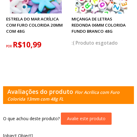
ESTRELA DO MAR ACRÍLICA
MIÇANGA DE LETRAS
COM FURO COLORIDA 20MM
REDONDA 06MM COLORIDA
COM 48G
FUNDO BRANCO 48G
R$10,99
esgotado
POR
Avaliações do produto
Flor Acrílica com Furo
Colorida 13mm com 48g FL
O que achou deste produto?
Avalie este produto
[object Object]