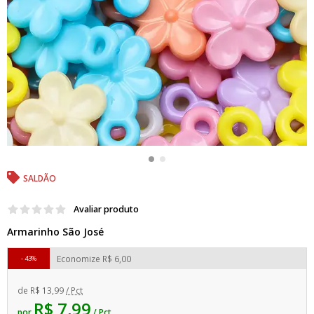
SALDÃO
Avaliar produto
Armarinho São José
Economize
R$ 6,00
43%
de
R$ 13,99
/ Pct
R$ 7,99
por
/ Pct