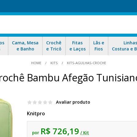
os
Cama, Mesa
Crochê
Fitas
Lãs e
Linha
s
e Banho
e Tricô
e Laços
Fios
Costura e 
HOME
KITS
KITS-AGULHAS-CROCHE
Crochê Bambu Afegão Tunisian
Avaliar produto
Knitpro
R$ 726,19
por
/ Kit