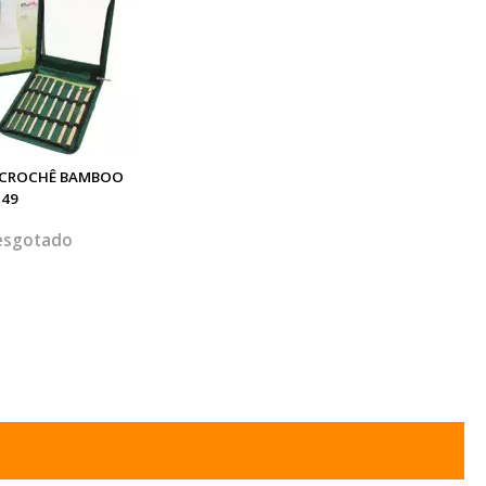
 CROCHÊ BAMBOO
549
esgotado