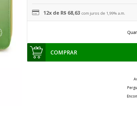
12x de R$ 68,63
com juros de 1,99% a.m.
Quan
COMPRAR
A
Pergu
Encon