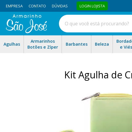
EMPRESA
CONTATO
DÚVIDAS
LOGIN LOJISTA
Armarinhos
Bordad
Agulhas
Barbantes
Beleza
Botões e Zíper
e Vié
Kit Agulha de 