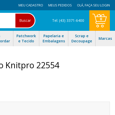
MEU CADASTRO
MEUS PEDIDOS
OLÁ,
FAÇA SEU LOGIN
0
Buscar
Tel: (43) 3371-6400
s
Patchwork
Papelaria e
Scrap e
Marcas
Bordar
e Tecido
Embalagens
Decoupage
o Knitpro 22554