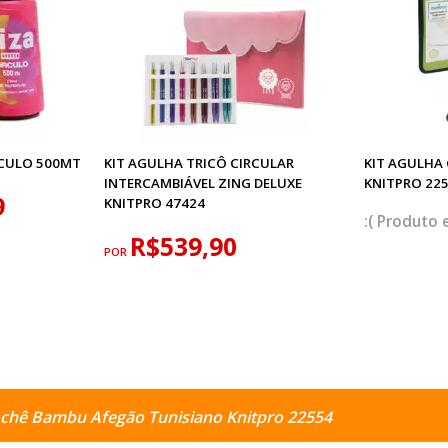
RCULO 500MT
KIT AGULHA TRICÔ CIRCULAR
KIT AGULHA
INTERCAMBIÁVEL ZING DELUXE
KNITPRO 22
9
KNITPRO 47424
R$539,90
POR
ochê Bambu Afegão Tunisiano Knitpro 22554