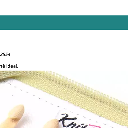
22554
ê ideal.