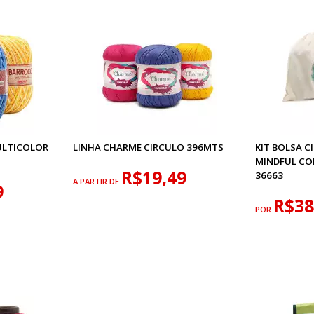
ULTICOLOR
LINHA CHARME CIRCULO 396MTS
KIT BOLSA C
MINDFUL CO
R$19,49
36663
A PARTIR DE
9
R$38
POR