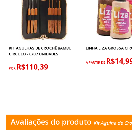
KIT AGULHAS DE CROCHÊ BAMBU
LINHA LIZA GROSSA CI
CÍRCULO - C/07 UNIDADES
R$14,9
A PARTIR DE
R$110,39
POR
Avaliações do produto
Kit Agulha de Cr