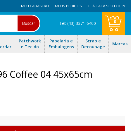
MEU CADASTRO
MEUS PEDIDOS
OLÁ,
FAÇA SEU LOGIN
0
Buscar
Tel: (43) 3371-6400
s
Patchwork
Papelaria e
Scrap e
Marcas
Bordar
e Tecido
Embalagens
Decoupage
96 Coffee 04 45x65cm