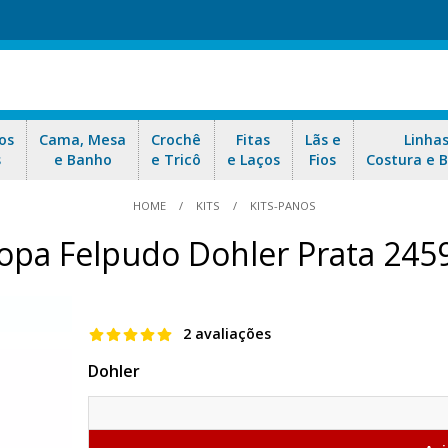
os
Cama, Mesa
Crochê
Fitas
Lãs e
Linha
s
e Banho
e Tricô
e Laços
Fios
Costura e 
HOME
KITS
KITS-PANOS
Copa Felpudo Dohler Prata 245
2 avaliações
Dohler