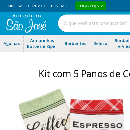
EMPRESA
CONTATO
DÚVIDAS
LOGIN LOJISTA
Armarinhos
Bordad
Agulhas
Barbantes
Beleza
Botões e Zíper
e Vié
Kit com 5 Panos de 