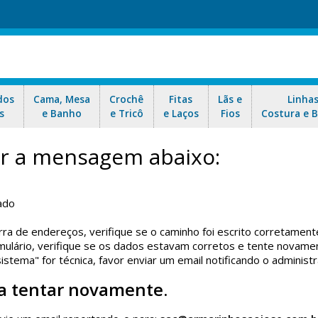
dos
Cama, Mesa
Crochê
Fitas
Lãs e
Linha
s
e Banho
e Tricô
e Laços
Fios
Costura e 
car a mensagem abaixo:
ado
rra de endereços, verifique se o caminho foi escrito corretament
ulário, verifique se os dados estavam corretos e tente novame
tema" for técnica, favor enviar um email notificando o administr
a tentar novamente.