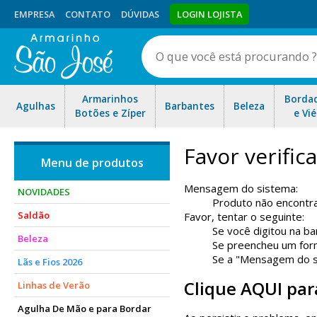
EMPRESA
CONTATO
DÚVIDAS
LOGIN LOJISTA
Armarinhos
Borda
Agulhas
Barbantes
Beleza
Botões e Zíper
e Vié
Favor verifi
Mensagem do sistema:
NOVIDADES
Produto não encontr
Saldão
Favor, tentar o seguinte:
Se você digitou na ba
Beleza
Se preencheu um form
Se a "Mensagem do sis
Lãs e Fios 2026
Clique AQUI par
Linhas de Verão
Agulha De Mão e para Bordar