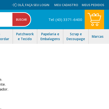
OLÁ,
FAÇA SEU LOGIN
MEU CADASTRO
MEUS PEDIDOS
Tel: (43) 3371-6400
s
Patchwork
Papelaria e
Scrap e
Marcas
Bordar
e Tecido
Embalagens
Decoupage
e.
nte.
ador.