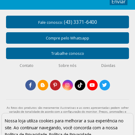
Enviar
(43) 3371-6400
Fale conosco:
Compre pelo Whatsapp
Trabalhe conosco
Contato
Sobre nós
Dúvidas
As fotos dos produtos são meramente ilustrativas e as cores apresentadas podem sofrer
variação de tonalidade de acordo com a configuração do monitor. Preços, promoções e
formas de pagamento válidos exclusivamente para compras através da loja virtual e
enquanto durar o estoque. Os preços apresentados são válidos para pagamentos a vista
Nossa loja utiliza cookies para melhorar a sua experiência no
e podem sofrer alterações sem aviso prévio. Vendas sujeitas a análise e confirmação de
site. Ao continuar navegando, você concorda com a nossa
dados.
Armarinho São José - Todos os direitos reservados
Política de Privacidade.
Política de Privacidade
.