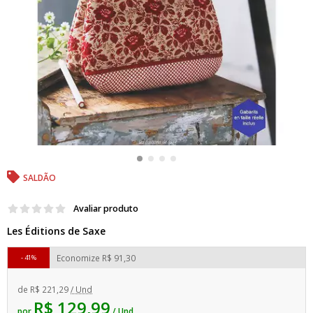
SALDÃO
Avaliar produto
Les Éditions de Saxe
Economize
R$ 91,30
41%
de
R$ 221,29
/ Und
R$ 129,99
por
/ Und