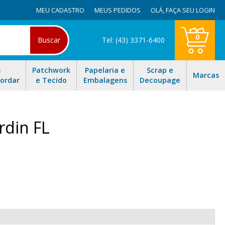
MEU CADASTRO
MEUS PEDIDOS
OLÁ,
FAÇA SEU LOGIN
0
Buscar
Tel: (43) 3371-6400
s
Patchwork
Papelaria e
Scrap e
Marcas
Bordar
e Tecido
Embalagens
Decoupage
rdin FL