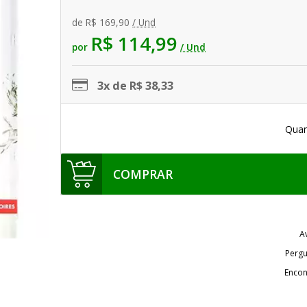
de
R$ 169,90
/ Und
R$ 114,99
por
/ Und
3x de R$ 38,33
Quan
COMPRAR
A
Pergu
Encon