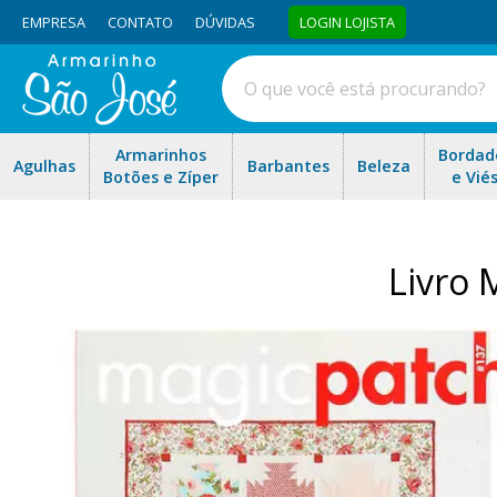
EMPRESA
CONTATO
DÚVIDAS
LOGIN LOJISTA
Armarinhos
Bordad
Agulhas
Barbantes
Beleza
Botões e Zíper
e Vié
Livro 