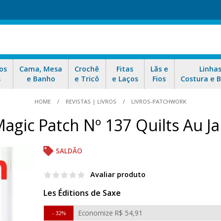
os
Cama, Mesa
Crochê
Fitas
Lãs e
Linha
s
e Banho
e Tricô
e Laços
Fios
Costura e 
HOME
REVISTAS | LIVROS
LIVROS-PATCHWORK
Magic Patch Nº 137 Quilts Au Ja
SALDÃO
Avaliar produto
Les Éditions de Saxe
Economize
R$ 54,91
32%