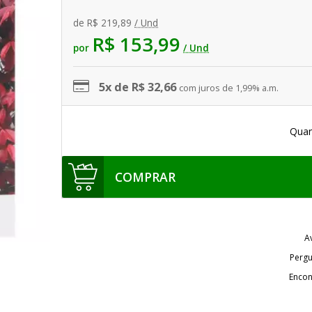
de
R$ 219,89
/ Und
R$ 153,99
por
/ Und
5x de R$ 32,66
com juros de 1,99% a.m.
Quan
COMPRAR
A
Pergu
Encon