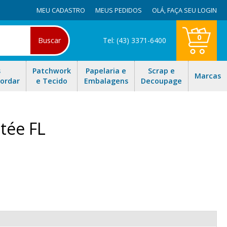
MEU CADASTRO
MEUS PEDIDOS
OLÁ,
FAÇA SEU LOGIN
0
Buscar
Tel: (43) 3371-6400
s
Patchwork
Papelaria e
Scrap e
Marcas
Bordar
e Tecido
Embalagens
Decoupage
ltée FL