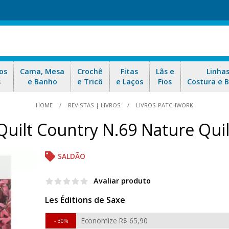
os
Cama, Mesa
Crochê
Fitas
Lãs e
Linha
s
e Banho
e Tricô
e Laços
Fios
Costura e 
HOME
REVISTAS | LIVROS
LIVROS-PATCHWORK
Quilt Country N.69 Nature Qui
SALDÃO
Avaliar produto
Les Éditions de Saxe
Economize
R$ 65,90
30%