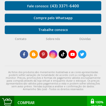
(43) 3371-6400
Fale conosco:
Compre pelo Whatsapp
Trabalhe conosco
Contato
Sobre nós
Dúvidas
As fotos dos produtos são meramente ilustrativas e as cores apresentadas
podem sofrer variação de tonalidade de acordo com a configuração do
monitor. Preços, promoções e formas de pagamento válidos exclusivamente
para compras através da loja virtual e enquanto durar o estoque. Os preços
apresentados são válidos para pagamentos a vista e podem sofrer alterações
sem aviso prévio. Vendas sujeitas a análise e confirmação de dados.
Armarinho São José - Todos os direitos reservados
COMPRAR