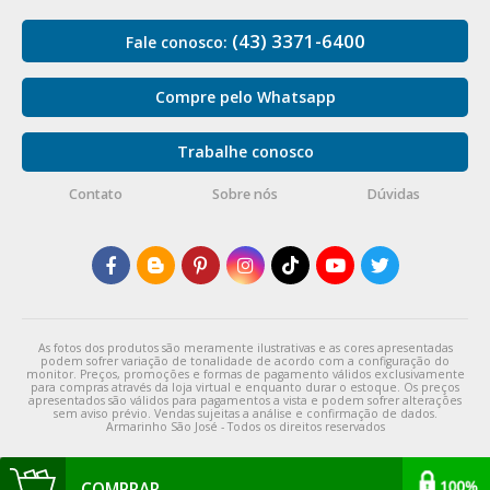
(43) 3371-6400
Fale conosco:
Compre pelo Whatsapp
Trabalhe conosco
Contato
Sobre nós
Dúvidas
As fotos dos produtos são meramente ilustrativas e as cores apresentadas
podem sofrer variação de tonalidade de acordo com a configuração do
monitor. Preços, promoções e formas de pagamento válidos exclusivamente
para compras através da loja virtual e enquanto durar o estoque. Os preços
apresentados são válidos para pagamentos a vista e podem sofrer alterações
sem aviso prévio. Vendas sujeitas a análise e confirmação de dados.
Armarinho São José - Todos os direitos reservados
COMPRAR