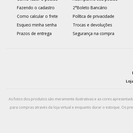
Fazendo o cadastro
2°Boleto Bancário
Como calcular o frete
Política de privacidade
Esqueci minha senha
Trocas e devoluções
Prazos de entrega
Segurança na compra
Loja
As fotos dos produtos são meramente ilustrativas e as cores apresenta
para compras através da loja virtual e enquanto durar o estoque. Os pr