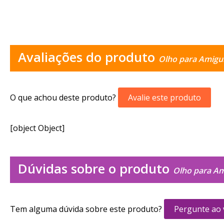
Avaliações do produto
Olho para Amigu
O que achou deste produto?
Avalie este produto
[object Object]
Dúvidas sobre o produto
Olho para Am
Tem alguma dúvida sobre este produto?
Pergunte ao