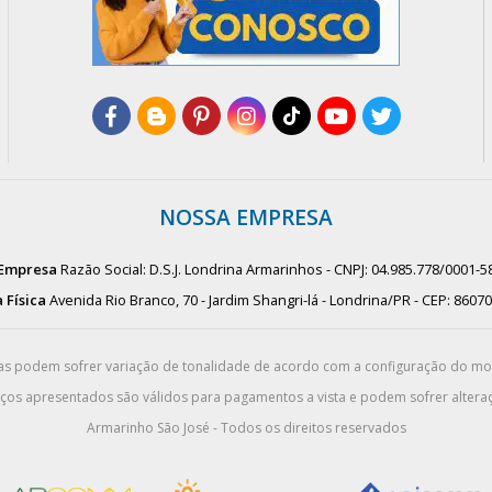
NOSSA EMPRESA
Empresa
Razão Social: D.S.J. Londrina Armarinhos - CNPJ: 04.985.778/0001-5
 Física
Avenida Rio Branco, 70 - Jardim Shangri-lá - Londrina/PR - CEP: 8607
das podem sofrer variação de tonalidade de acordo com a configuração do m
eços apresentados são válidos para pagamentos a vista e podem sofrer alteraç
Armarinho São José - Todos os direitos reservados