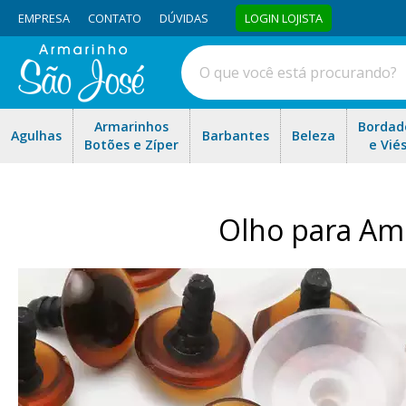
EMPRESA
CONTATO
DÚVIDAS
LOGIN LOJISTA
Armarinhos
Bordad
Agulhas
Barbantes
Beleza
Botões e Zíper
e Vié
Olho para Am