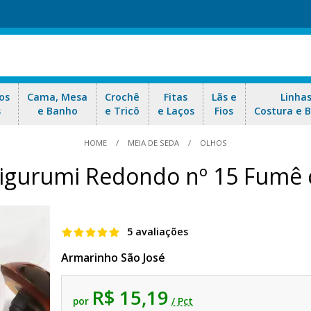
os
Cama, Mesa
Crochê
Fitas
Lãs e
Linha
s
e Banho
e Tricô
e Laços
Fios
Costura e 
HOME
MEIA DE SEDA
OLHOS
igurumi Redondo nº 15 Fumê 
5 avaliações
Armarinho São José
R$ 15,19
por
/ Pct