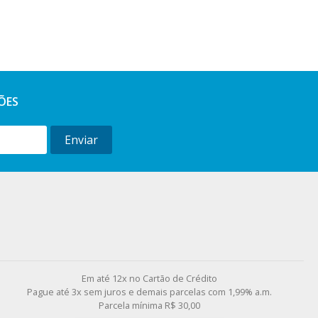
ÕES
Enviar
l
Em até 12x no Cartão de Crédito
Pague até 3x sem juros e demais parcelas com 1,99% a.m.
Parcela mínima R$ 30,00