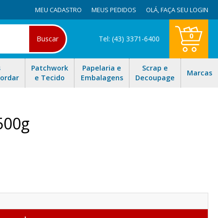
MEU CADASTRO
MEUS PEDIDOS
OLÁ,
FAÇA SEU LOGIN
0
Buscar
Tel: (43) 3371-6400
s
Patchwork
Papelaria e
Scrap e
Marcas
Bordar
e Tecido
Embalagens
Decoupage
500g