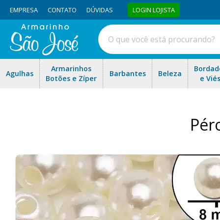
EMPRESA
CONTATO
DÚVIDAS
LOGIN LOJISTA
Armarinhos
Bordad
Agulhas
Barbantes
Beleza
Botões e Zíper
e Vié
Pér