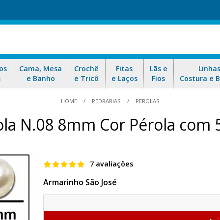
os
Cama, Mesa
Crochê
Fitas
Lãs e
Linha
s
e Banho
e Tricô
e Laços
Fios
Costura e 
HOME
PEDRARIAS
PEROLAS
ola N.08 8mm Cor Pérola com 
7 avaliações
Armarinho São José