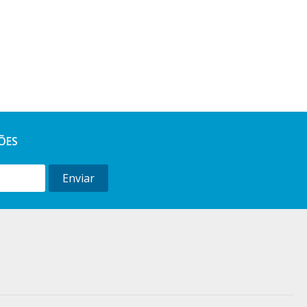
ÕES
Enviar
l