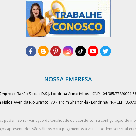
NOSSA EMPRESA
Empresa
Razão Social: D.S.J. Londrina Armarinhos - CNPJ: 04.985.778/0001-5
 Física
Avenida Rio Branco, 70 - Jardim Shangri-lá - Londrina/PR - CEP: 8607
das podem sofrer variação de tonalidade de acordo com a configuração do m
eços apresentados são válidos para pagamentos a vista e podem sofrer alteraç