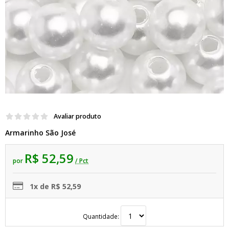
Avaliar produto
Armarinho São José
R$ 52,59
por
/ Pct
1x de R$ 52,59
Quantidade: