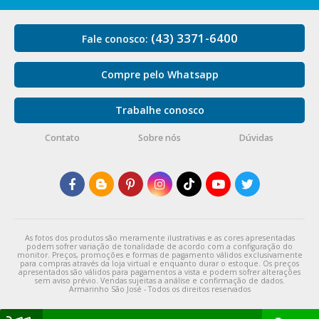
(43) 3371-6400
Fale conosco:
Compre pelo Whatsapp
Trabalhe conosco
Contato
Sobre nós
Dúvidas
As fotos dos produtos são meramente ilustrativas e as cores apresentadas
podem sofrer variação de tonalidade de acordo com a configuração do
monitor. Preços, promoções e formas de pagamento válidos exclusivamente
para compras através da loja virtual e enquanto durar o estoque. Os preços
apresentados são válidos para pagamentos a vista e podem sofrer alterações
sem aviso prévio. Vendas sujeitas a análise e confirmação de dados.
Armarinho São José - Todos os direitos reservados