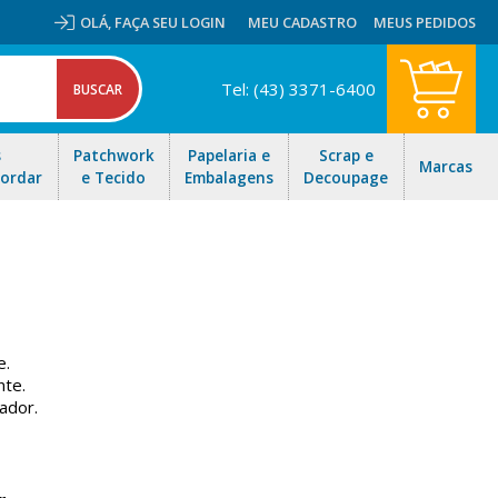
OLÁ,
FAÇA SEU LOGIN
MEU CADASTRO
MEUS PEDIDOS
Tel: (43) 3371-6400
s
Patchwork
Papelaria e
Scrap e
Marcas
Bordar
e Tecido
Embalagens
Decoupage
e.
nte.
ador.