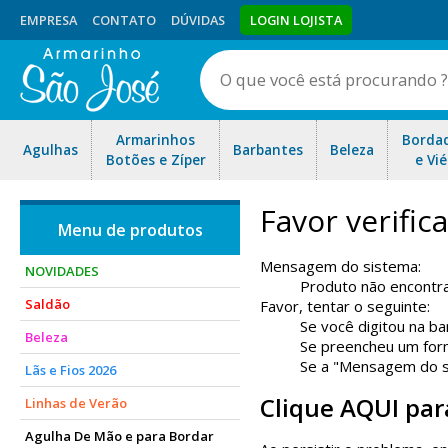
EMPRESA
CONTATO
DÚVIDAS
LOGIN LOJISTA
Armarinhos
Borda
Agulhas
Barbantes
Beleza
Botões e Zíper
e Vié
Favor verifi
Mensagem do sistema:
NOVIDADES
Produto não encontr
Saldão
Favor, tentar o seguinte:
Se você digitou na ba
Beleza
Se preencheu um form
Se a "Mensagem do sis
Lãs e Fios 2026
Clique AQUI par
Linhas de Verão
Agulha De Mão e para Bordar