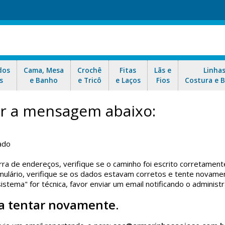
dos
Cama, Mesa
Crochê
Fitas
Lãs e
Linha
s
e Banho
e Tricô
e Laços
Fios
Costura e 
car a mensagem abaixo:
ado
rra de endereços, verifique se o caminho foi escrito corretament
ulário, verifique se os dados estavam corretos e tente novame
tema" for técnica, favor enviar um email notificando o administr
a tentar novamente.