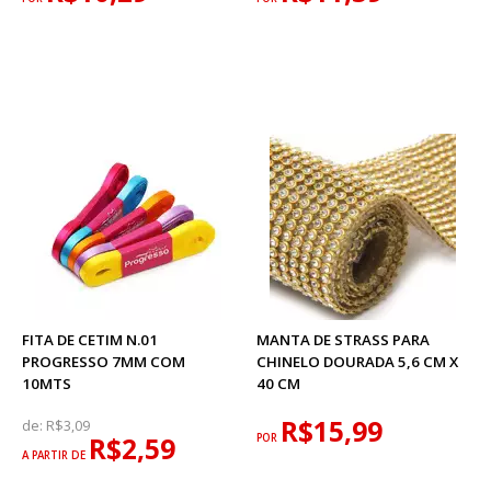
FITA DE CETIM N.01
MANTA DE STRASS PARA
PROGRESSO 7MM COM
CHINELO DOURADA 5,6 CM X
10MTS
40 CM
R$15,99
de:
R$3,09
R$2,59
POR
A PARTIR DE