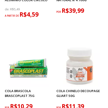
ALUMÍNIO COLOR CÍRCULO
NATURAL Nº4 700G
R$39,99
de:
R$5,49
R$4,59
POR
A PARTIR DE
COLA BRASCOLA
COLA CHINELO DECOUPAGE
BRASCOPLAST 75G
GLIART 50G
R$10,29
R$11,39
POR
POR