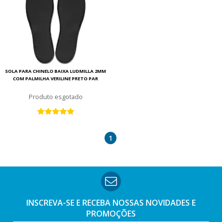
SOLA PARA CHINELO BAIXA LUDMILLA 2MM
COM PALMILHA VERILINE PRETO PAR
esgotado
1
INSCREVA-SE E RECEBA NOSSAS
NOVIDADES E
PROMOÇÕES