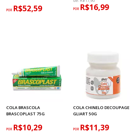
de:
R$17,90
R$16,99
R$52,59
POR
POR
COLA BRASCOLA
COLA CHINELO DECOUPAGE
BRASCOPLAST 75G
GLIART 50G
R$10,29
R$11,39
POR
POR