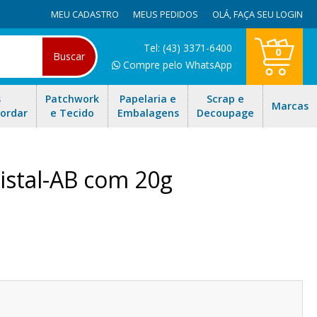
MEU CADASTRO
MEUS PEDIDOS
OLÁ,
FAÇA SEU LOGIN
Tel: (43) 3371-6400
0
Buscar
Compre pelo WhatsApp
s
Patchwork
Papelaria e
Scrap e
Marcas
Bordar
e Tecido
Embalagens
Decoupage
istal-AB com 20g