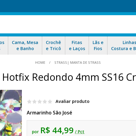
os
Cama, Mesa
Crochê
Fitas
Lãs e
Linha
s
e Banho
e Tricô
e Laços
Fios
Costura e 
HOME
STRASS| MANTA DE STRASS
a Hotfix Redondo 4mm SS16 Cr
Avaliar produto
Armarinho São José
R$ 44,99
por
/ Pct