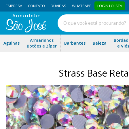
EMPRESA
CONTATO
DÚVIDAS
WHATSAPP
LOGIN LOJISTA
Armarinhos
Bordad
Agulhas
Barbantes
Beleza
Botões e Zíper
e Vié
Strass Base Ret