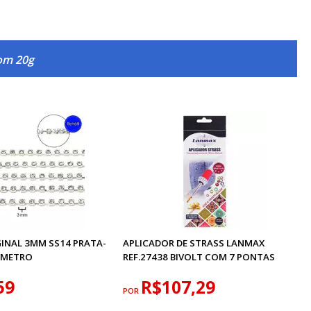
com 20g
GINAL 3MM SS14 PRATA-
APLICADOR DE STRASS LANMAX
1 METRO
REF.27438 BIVOLT COM 7 PONTAS
59
R$107,29
POR