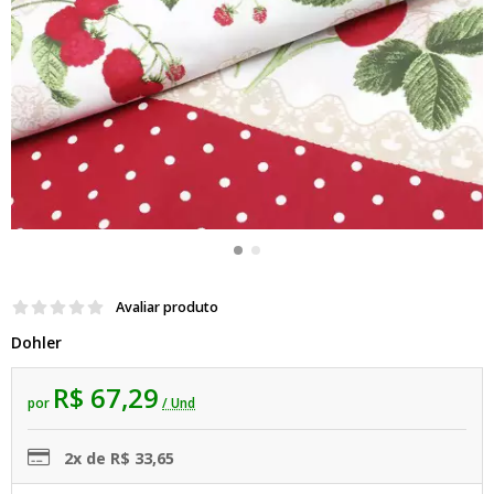
Avaliar produto
Dohler
R$ 67,29
por
/ Und
2x de R$ 33,65