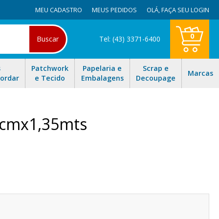
MEU CADASTRO
MEUS PEDIDOS
OLÁ,
FAÇA SEU LOGIN
0
Buscar
Tel: (43) 3371-6400
s
Patchwork
Papelaria e
Scrap e
Marcas
Bordar
e Tecido
Embalagens
Decoupage
0cmx1,35mts