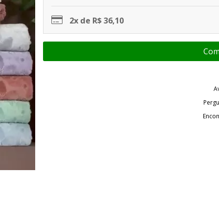
2x de R$ 36,10
A
Pergu
Encon