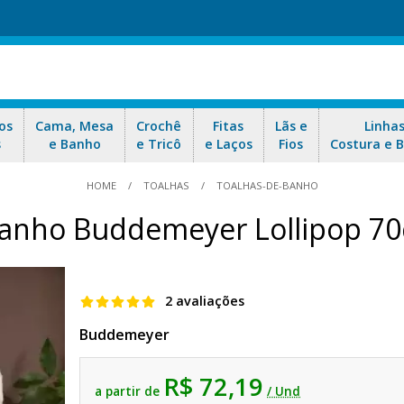
os
Cama, Mesa
Crochê
Fitas
Lãs e
Linha
s
e Banho
e Tricô
e Laços
Fios
Costura e 
HOME
TOALHAS
TOALHAS-DE-BANHO
Banho Buddemeyer Lollipop 7
2 avaliações
Buddemeyer
R$ 72,19
a partir de
/ Und