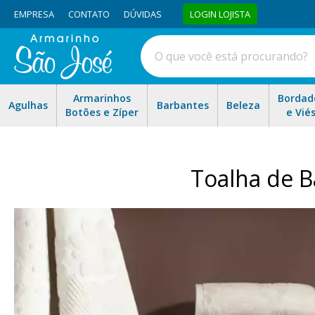
EMPRESA
CONTATO
DÚVIDAS
LOGIN LOJISTA
Armarinhos
Bordad
Agulhas
Barbantes
Beleza
Botões e Zíper
e Vié
Toalha de 