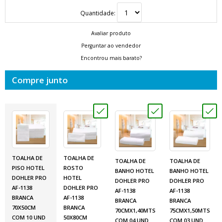
Quantidade:
Avaliar produto
Perguntar ao vendedor
Encontrou mais barato?
Compre junto
TOALHA DE
TOALHA DE
TOALHA DE
TOALHA DE
PISO HOTEL
ROSTO
BANHO HOTEL
BANHO HOTEL
DOHLER PRO
HOTEL
DOHLER PRO
DOHLER PRO
AF-1138
DOHLER PRO
AF-1138
AF-1138
BRANCA
AF-1138
BRANCA
BRANCA
70X50CM
BRANCA
70CMX1,40MTS
75CMX1,50MTS
COM 10 UND
50X80CM
COM 04 UND
COM 03 UND