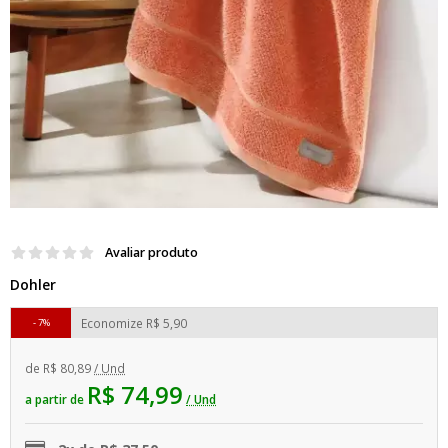
Avaliar produto
Dohler
Economize
R$ 5,90
7%
de
R$ 80,89
/ Und
R$ 74,99
a partir de
/ Und