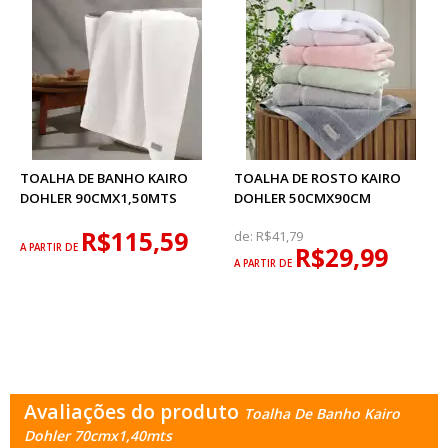
TOALHA DE BANHO KAIRO
TOALHA DE ROSTO KAIRO
DOHLER 90CMX1,50MTS
DOHLER 50CMX90CM
R$115,59
de:
R$41,79
A PARTIR DE
R$29,99
A PARTIR DE
Avaliações do produto
Toalha De Banho Kairo
Dohler 70cmx1,40mts