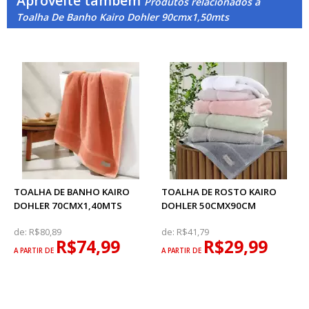
Aproveite também
Produtos relacionados a
Toalha De Banho Kairo Dohler 90cmx1,50mts
TOALHA DE BANHO KAIRO
TOALHA DE ROSTO KAIRO
DOHLER 70CMX1,40MTS
DOHLER 50CMX90CM
de:
R$80,89
de:
R$41,79
R$74,99
R$29,99
A PARTIR DE
A PARTIR DE