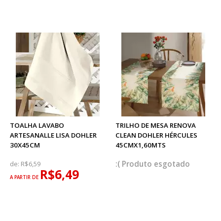
TOALHA LAVABO
TRILHO DE MESA RENOVA
ARTESANALLE LISA DOHLER
CLEAN DOHLER HÉRCULES
30X45CM
45CMX1,60MTS
esgotado
de:
R$6,59
R$6,49
A PARTIR DE