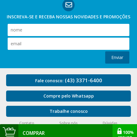
INSCREVA-SE E RECEBA NOSSAS
NOVIDADES E PROMOÇÕES
Enviar
(43) 3371-6400
Fale conosco:
Compre pelo Whatsapp
Trabalhe conosco
Contato
Sobre nós
Dúvidas
COMPRAR