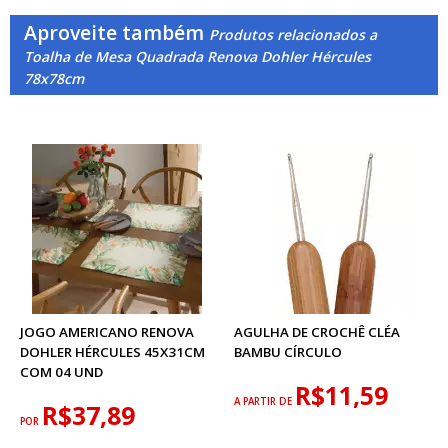
Aproveite também
Produtos relacionados a
Toalha de Mesa Quadrada Renova Dohler Hércules
78x78cm
JOGO AMERICANO RENOVA
AGULHA DE CROCHÊ CLÉA
DOHLER HÉRCULES 45X31CM
BAMBU CÍRCULO
COM 04 UND
R$11,59
A PARTIR DE
R$37,89
POR