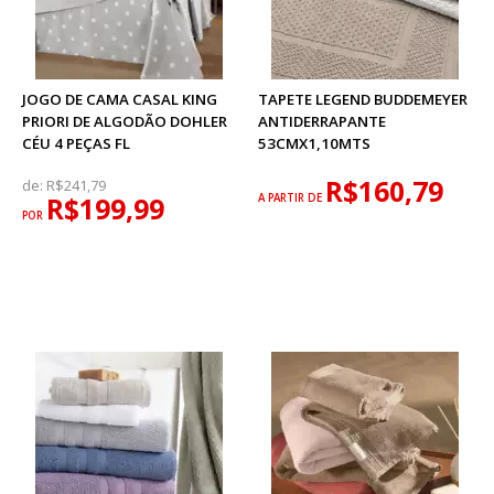
JOGO DE CAMA CASAL KING
TAPETE LEGEND BUDDEMEYER
PRIORI DE ALGODÃO DOHLER
ANTIDERRAPANTE
CÉU 4 PEÇAS FL
53CMX1,10MTS
R$160,79
de:
R$241,79
R$199,99
A PARTIR DE
POR