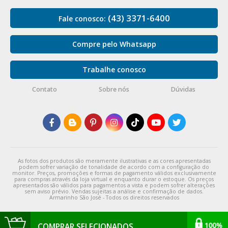
(43) 3371-6400
Fale conosco:
Compre pelo Whatsapp
Trabalhe conosco
Contato
Sobre nós
Dúvidas
As fotos dos produtos são meramente ilustrativas e as cores apresentadas
podem sofrer variação de tonalidade de acordo com a configuração do
monitor. Preços, promoções e formas de pagamento válidos exclusivamente
para compras através da loja virtual e enquanto durar o estoque. Os preços
apresentados são válidos para pagamentos a vista e podem sofrer alterações
sem aviso prévio. Vendas sujeitas a análise e confirmação de dados.
Armarinho São José - Todos os direitos reservados
COMPRAR SELECIONADOS