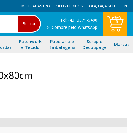
MEU CADASTRO
MEUS PEDIDOS
OLÁ,
FAÇA SEU LOGIN
Tel: (43) 3371-6400
0
Buscar
Compre pelo WhatsApp
s
Patchwork
Papelaria e
Scrap e
Marcas
Bordar
e Tecido
Embalagens
Decoupage
50x80cm