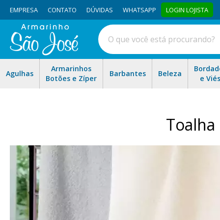
EMPRESA
CONTATO
DÚVIDAS
WHATSAPP
LOGIN LOJISTA
Armarinhos
Bordad
Agulhas
Barbantes
Beleza
Botões e Zíper
e Vié
Toalha