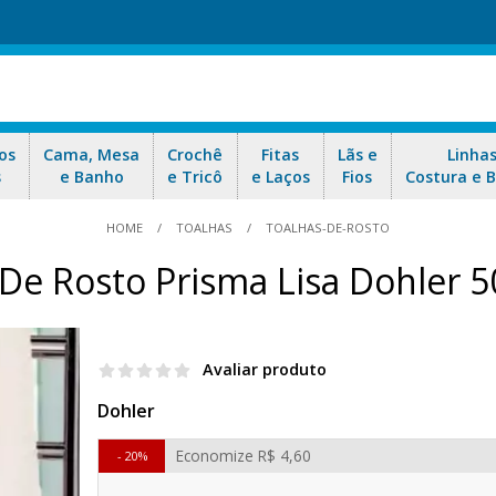
os
Cama, Mesa
Crochê
Fitas
Lãs e
Linha
s
e Banho
e Tricô
e Laços
Fios
Costura e 
HOME
TOALHAS
TOALHAS-DE-ROSTO
 De Rosto Prisma Lisa Dohler 
Avaliar produto
Dohler
Economize
R$ 4,60
20%