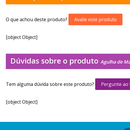
O que achou deste produto?
Avalie este produto
[object Object]
Dúvidas sobre o produto
Agulha de Ma
Tem alguma dúvida sobre este produto?
Pergunte ao
[object Object]