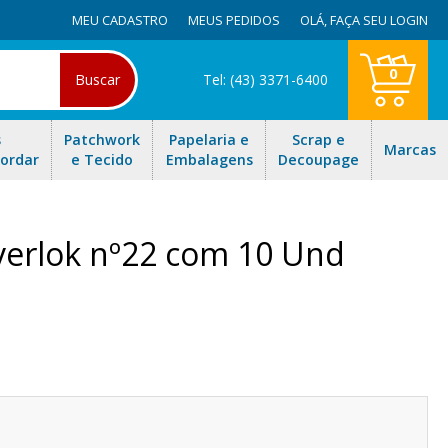
MEU CADASTRO
MEUS PEDIDOS
OLÁ,
FAÇA SEU LOGIN
0
Buscar
Tel: (43) 3371-6400
s
Patchwork
Papelaria e
Scrap e
Marcas
Bordar
e Tecido
Embalagens
Decoupage
verlok nº22 com 10 Und