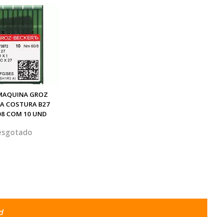
MAQUINA GROZ
RA COSTURA B27
08 COM 10 UND
esgotado
d