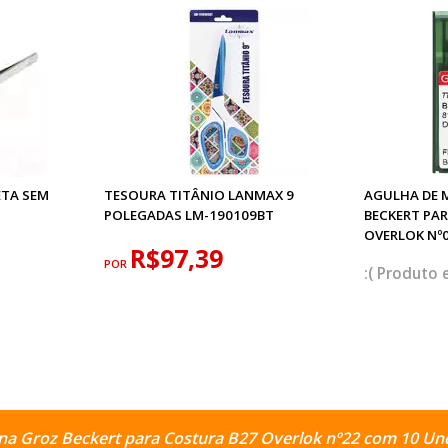
ETA SEM
TESOURA TITÂNIO LANMAX 9
AGULHA DE 
POLEGADAS LM-190109BT
BECKERT PA
OVERLOK Nº
R$97,39
POR
na Groz Beckert para Costura B27 Overlok nº22 com 10 Un