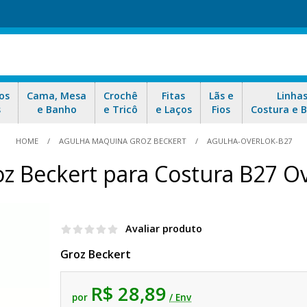
os
Cama, Mesa
Crochê
Fitas
Lãs e
Linha
s
e Banho
e Tricô
e Laços
Fios
Costura e 
HOME
AGULHA MAQUINA GROZ BECKERT
AGULHA-OVERLOK-B27
z Beckert para Costura B27 O
Avaliar produto
Groz Beckert
R$ 28,89
por
/ Env