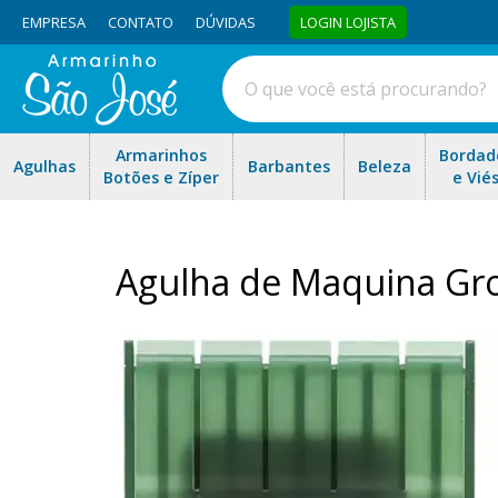
EMPRESA
CONTATO
DÚVIDAS
LOGIN LOJISTA
Armarinhos
Bordad
Agulhas
Barbantes
Beleza
Botões e Zíper
e Vié
Agulha de Maquina Gro