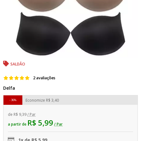
SALDÃO
2 avaliações
Delfa
Economize
R$ 3,40
36%
de
R$ 9,39
/ Par
R$ 5,99
a partir de
/ Par
1x de R$ 5,99