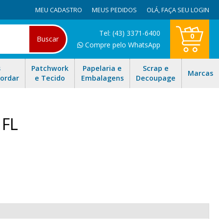
MEU CADASTRO
MEUS PEDIDOS
OLÁ,
FAÇA SEU LOGIN
Tel: (43) 3371-6400
0
Buscar
Compre pelo WhatsApp
s
Patchwork
Papelaria e
Scrap e
Marcas
Bordar
e Tecido
Embalagens
Decoupage
 FL