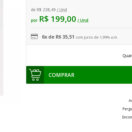
de
R$ 238,49
/ Und
R$ 199,00
por
/ Und
6x de R$ 35,51
com juros de 1,99% a.m.
Quan
COMPRAR
A
Pergu
Encon