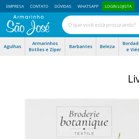
EMPRESA
CONTATO
DÚVIDAS
WHATSAPP
LOGIN LOJISTA
Armarinhos
Bordad
Agulhas
Barbantes
Beleza
Botões e Zíper
e Vié
Li