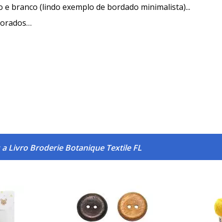
to e branco (lindo exemplo de bordado minimalista)...
morados…
a Livro Broderie Botanique Textile FL