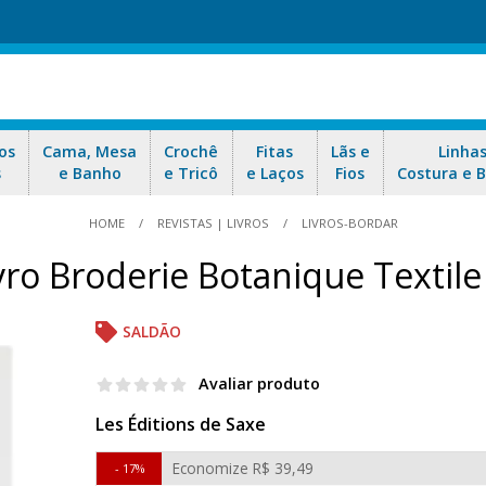
os
Cama, Mesa
Crochê
Fitas
Lãs e
Linha
s
e Banho
e Tricô
e Laços
Fios
Costura e 
HOME
REVISTAS | LIVROS
LIVROS-BORDAR
vro Broderie Botanique Textile
SALDÃO
Avaliar produto
Les Éditions de Saxe
Economize
R$ 39,49
17%