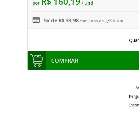
R$ 160,19
por
/ Und
5x de R$ 33,98
com juros de 1,99% a.m.
Quan
COMPRAR
A
Pergu
Encon