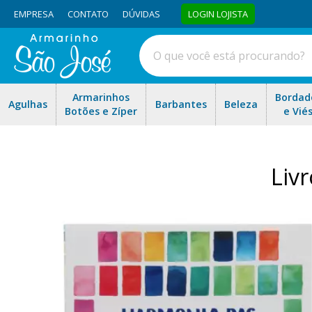
EMPRESA
CONTATO
DÚVIDAS
LOGIN LOJISTA
Armarinhos
Bordad
Agulhas
Barbantes
Beleza
Botões e Zíper
e Vié
Liv