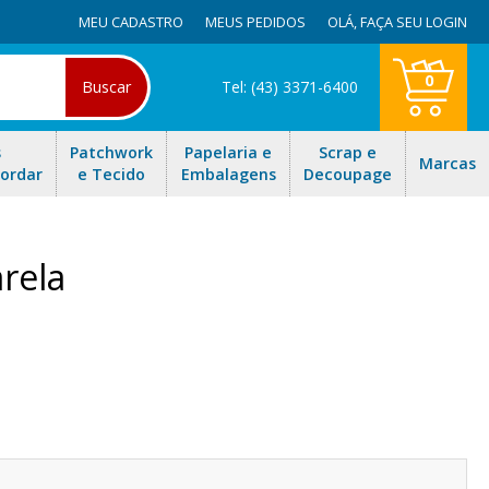
MEU CADASTRO
MEUS PEDIDOS
OLÁ,
FAÇA SEU LOGIN
0
Buscar
Tel: (43) 3371-6400
s
Patchwork
Papelaria e
Scrap e
Marcas
Bordar
e Tecido
Embalagens
Decoupage
rela