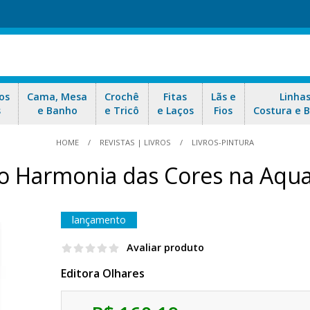
os
Cama, Mesa
Crochê
Fitas
Lãs e
Linha
s
e Banho
e Tricô
e Laços
Fios
Costura e 
HOME
REVISTAS | LIVROS
LIVROS-PINTURA
ro Harmonia das Cores na Aqua
lançamento
Avaliar produto
Editora Olhares