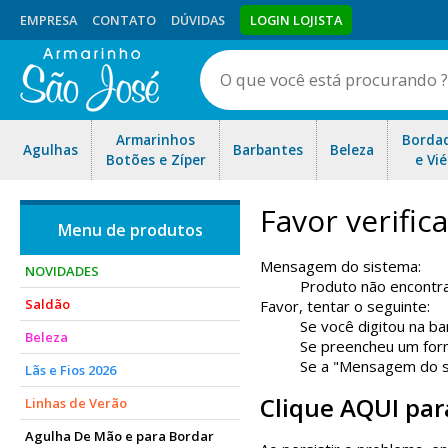
EMPRESA
CONTATO
DÚVIDAS
LOGIN LOJISTA
Armarinhos
Borda
Agulhas
Barbantes
Beleza
Botões e Zíper
e Vié
Favor verifi
Mensagem do sistema:
NOVIDADES
Produto não encontr
Saldão
Favor, tentar o seguinte:
Se você digitou na ba
Beleza
Se preencheu um form
Se a "Mensagem do sis
Lãs e Fios 2026
Clique AQUI par
Linhas de Verão
Agulha De Mão e para Bordar