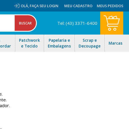
OLÁ,
FAÇA SEU LOGIN
MEU CADASTRO
MEUS PEDIDOS
Tel: (43) 3371-6400
s
Patchwork
Papelaria e
Scrap e
Marcas
Bordar
e Tecido
Embalagens
Decoupage
e.
nte.
ador.