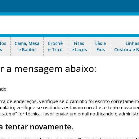
dos
Cama, Mesa
Crochê
Fitas
Lãs e
Linha
s
e Banho
e Tricô
e Laços
Fios
Costura e 
car a mensagem abaixo:
ado
rra de endereços, verifique se o caminho foi escrito corretament
ulário, verifique se os dados estavam corretos e tente novame
tema" for técnica, favor enviar um email notificando o administr
a tentar novamente.