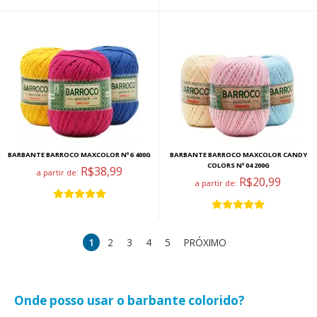
BARBANTE BARROCO MAXCOLOR Nº 6 400G
BARBANTE BARROCO MAXCOLOR CANDY
COLORS Nº 04 200G
R$38,99
a partir de:
R$20,99
a partir de:
1
2
3
4
5
PRÓXIMO
Onde posso usar o barbante colorido?