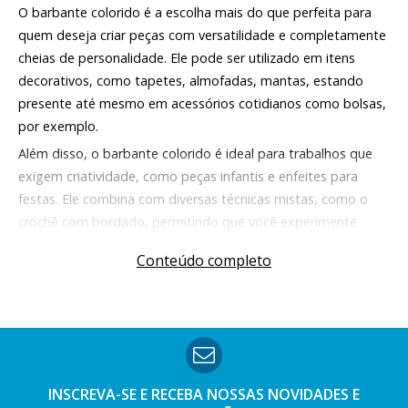
O barbante colorido é a escolha mais do que perfeita para
quem deseja criar peças com versatilidade e completamente
cheias de personalidade. Ele pode ser utilizado em itens
decorativos, como tapetes, almofadas, mantas, estando
presente até mesmo em acessórios cotidianos como bolsas,
por exemplo.
Além disso, o barbante colorido é ideal para trabalhos que
exigem criatividade, como peças infantis e enfeites para
festas. Ele combina com diversas técnicas mistas, como o
crochê com bordado, permitindo que você experimente
novos estilos, se arriscando nas ideias e se destacando no
Conteúdo completo
artesanato.
Para que serve barbante colorido?
O barbante colorido é bastante utilizado principalmente para
se criar peças artesanais com funções decorativas e
funcionais. Com esse fio, é possível se produzir tapetes para
INSCREVA-SE E RECEBA NOSSAS
NOVIDADES E
a sala ou banheiro, jogos de cozinha, caminhos de mesa e