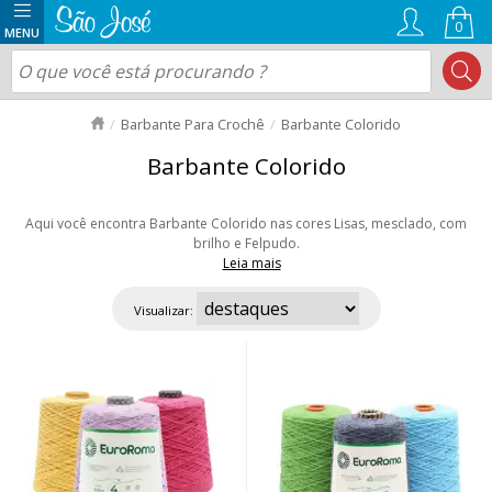
0
Barbante Para Crochê
Barbante Colorido
Barbante Colorido
Aqui você encontra Barbante Colorido nas cores Lisas, mesclado, com
brilho e Felpudo.
Leia mais
São mais de 80 modelos das principais marcas, ideal para diversas
técnicas como crochê, tear, crochê tunisiano e macramê. Aproveite as
Visualizar:
ofertas e nosso envio rápido para todo Brasil!