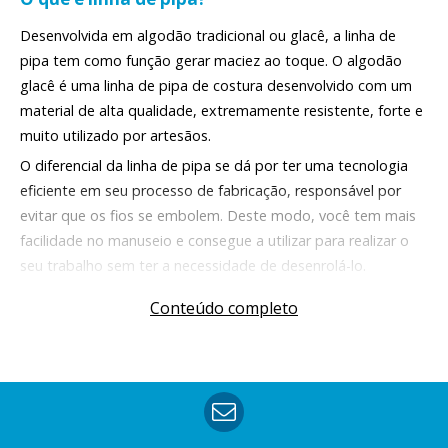
Desenvolvida em algodão tradicional ou glacê, a linha de
pipa tem como função gerar maciez ao toque. O algodão
glacê é uma linha de pipa de costura desenvolvido com um
material de alta qualidade, extremamente resistente, forte e
muito utilizado por artesãos.
O diferencial da linha de pipa se dá por ter uma tecnologia
eficiente em seu processo de fabricação, responsável por
evitar que os fios se embolem. Deste modo, você tem mais
facilidade no manuseio e consegue a utilizar para realizar o
seu trabalho sem ter a necessidade de desenrolá-lo.
Para que serve a linha de pipa?
Conteúdo completo
A linha de pipa serve para ser usada na costura de sapatos,
bolsas, cintos de couro, patchwork e quilting. Em cadernos, é
possível usar no processo de encadernação com o estilo de
costura francesa, cruzada, copta ou chuleada, que auxilia a
manter os miolos desses itens firmes.