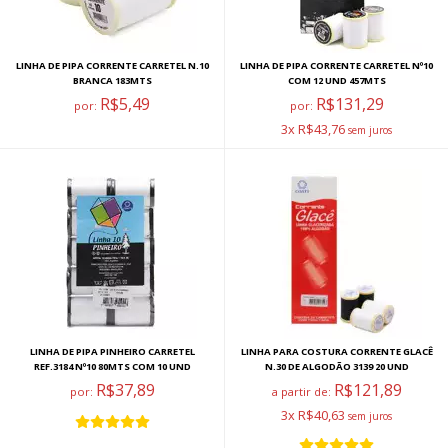
LINHA DE PIPA CORRENTE CARRETEL N.10
LINHA DE PIPA CORRENTE CARRETEL Nº10
BRANCA 183MTS
COM 12 UND 457MTS
R$5,49
R$131,29
por:
por:
3x R$43,76
LINHA DE PIPA PINHEIRO CARRETEL
LINHA PARA COSTURA CORRENTE GLACÊ
REF.3184 Nº10 80MTS COM 10 UND
N.30 DE ALGODÃO 3139 20 UND
R$37,89
R$121,89
por:
a partir de:
3x R$40,63