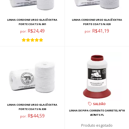
LINHA CORDONE URSO GLACÊ EXTRA
LINHA CORDONE URSO GLACÊ EXTRA
FORTE COATS N.001
FORTE COATS N.020
R$24,49
R$41,19
por:
por:
SALDÃO
LINHA CORDONE URSO GLACÊ EXTRA
FORTE COATS N.030
LINHA DE PIPA CORRENTE CARRETEL Nº10
R$44,59
457MTS FL
por:
esgotado