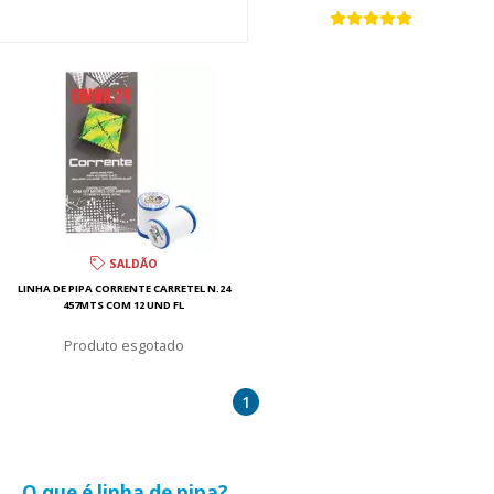
SALDÃO
LINHA DE PIPA CORRENTE CARRETEL N.24
457MTS COM 12 UND FL
esgotado
1
O que é linha de pipa?