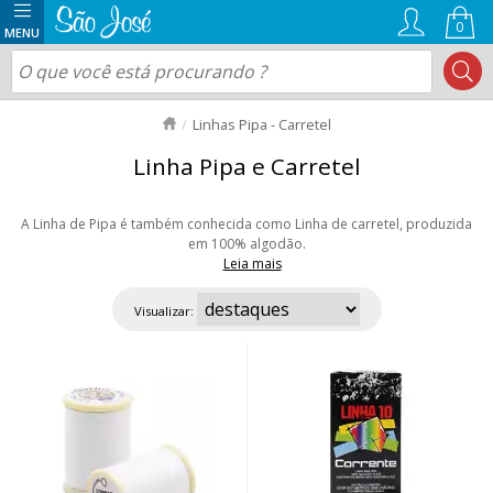
0
Linhas Pipa - Carretel
Linha Pipa e Carretel
A Linha de Pipa é também conhecida como Linha de carretel, produzida
em 100% algodão.
Leia mais
Por isso, é super resistente e também é muito usada para costura de
bolsas, sapatos, lonas e outras peças. Aqui você encontra em diversas
Visualizar:
espessuras e metragens. Alto rendimento e melhor preço. Aproveite as
ofertas e nosso envio rápido para todo Brasil!