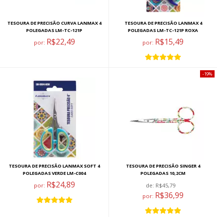
TESOURA DE PRECISÃO CURVA LANMAX 4
TESOURA DE PRECISÃO LANMAX 4
POLEGADAS LM-TC-121P
POLEGADAS LM-TC-121P ROXA
R$22,49
R$15,49
por:
por:
19%
TESOURA DE PRECISÃO LANMAX SOFT 4
TESOURA DE PRECISÃO SINGER 4
POLEGADAS VERDE LM-C004
POLEGADAS 10,2CM
R$24,89
por:
de:
R$45,79
R$36,99
por: