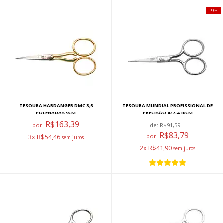
9%
TESOURA HARDANGER DMC 3,5
TESOURA MUNDIAL PROFISSIONAL DE
POLEGADAS 9CM
PRECISÃO 427-4 10CM
R$163,39
por:
de:
R$91,59
R$83,79
3x R$54,46
por:
2x R$41,90