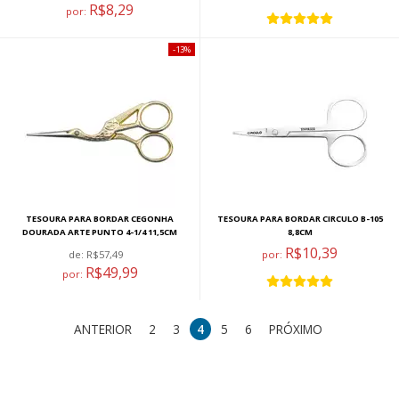
R$8,29
por:
13%
TESOURA PARA BORDAR CEGONHA
TESOURA PARA BORDAR CIRCULO B-105
DOURADA ARTE PUNTO 4-1/4 11,5CM
8,8CM
R$10,39
de:
R$57,49
por:
R$49,99
por:
ANTERIOR
2
3
4
5
6
PRÓXIMO