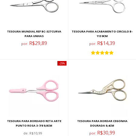
TESOURA MUNDIAL REF BC-327 CURVA
TESOURA PARA ACABAMENTO CIRCULO B-
PARA UNHAS
113 9CM
R$29,89
R$14,39
por:
por:
25%
TESOURA PARA BORDADO RETA ARTE
TESOURA PARA BORDAR CEGONHA
PUNTO ROSA 3-7/8 9,8CM
DOURADA 9,4CM
R$30,99
de:
R$10,99
por: