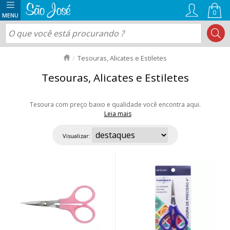
0
Tesouras, Alicates e Estiletes
Tesouras, Alicates e Estiletes
Tesoura com preço baixo e qualidade você encontra aqui.
Leia mais
Opções que prezam pelo conforto, precisão de corte e alta durabilidade
para seus trabalhos. Diversos tamanhos, marcas e modelos. Navegue
Visualizar:
pelas opções e confira! Aproveite nossas ofertas e envio rápido para todo
Brasil!