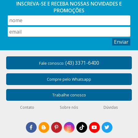
INSCREVA-SE E RECEBA NOSSAS
NOVIDADES E
PROMOÇÕES
As melhores tesouras, alicates e estiletes do
mercado estão aqui!
As Principais Marcas de Tesouras, Alicates e Estiletes
nacionais e Importadas você encontra Aqui! Nossos
Enviar
produtos são indicados para costura, patchwork, scrap e
artesanato em geral. Temos também uma linha de Tesoura
Profissional indicada para Alfaiates e Cabeleireiro.
(43) 3371-6400
Fale conosco:
Conheça outros itens que vendamos
Compre pelo Whatsapp
Em nossa loja você encontra uma infinidade de produtos
para o seu artesanato, confira:
Trabalhe conosco
Velcro
Encontre Velcro para o seu artesanato!
Contato
Sobre nós
Dúvidas
Mosquetão
Diversos Modelos de Mosquetão você encontra Aqui!
Teares