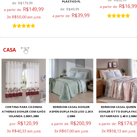
PLÁSTICO FL
de:
R$179,99
R$16,99
a partir de:
R$149,99
de:
R$49,99
a partir de:
R$39,99
a partir de:
3x R$50,00
CASA
CORTINA PARA COZINHA
EDREDOM CASAL DOHLER
EDREDOM CASAL QUEEN
ATHENAS DOHLER COM ILHÓS
ASPEN DUPLA FACE LISO 2,20 X
DOHLER OTTO DUPLA FAC
IOLANDA 2,00X1,20M
2,50M
ESTAMPADO 2,40 X 2,50M
R$120,99
R$200,99
R$174,3
por:
a partir de:
a partir de:
3x R$40,33
3x R$67,00
3x R$58,13