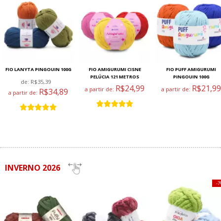
FIO LANYTA PINGOUIN 100G
FIO AMIGURUMI CISNE
FIO PUFF AMIGURUMI
PELÚCIA 121 METROS
PINGOUIN 100G
de:
R$35,39
R$24,99
R$21,99
a partir de:
a partir de:
R$34,89
a partir de:
INVERNO 2026
7