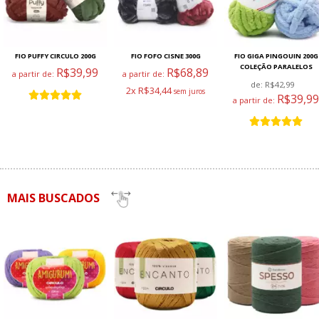
FIO PUFFY CIRCULO 200G
FIO FOFO CISNE 300G
FIO GIGA PINGOUIN 200G
COLEÇÃO PARALELOS
R$39,99
R$68,89
a partir de:
a partir de:
de:
R$42,99
2x R$34,44
R$39,99
a partir de:
MAIS BUSCADOS