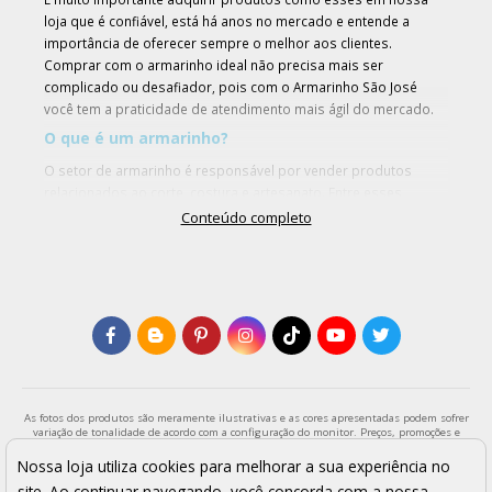
loja que é confiável, está há anos no mercado e entende a
importância de oferecer sempre o melhor aos clientes.
Comprar com o armarinho ideal não precisa mais ser
complicado ou desafiador, pois com o Armarinho São José
você tem a praticidade de atendimento mais ágil do mercado.
O que é um armarinho?
O setor de armarinho é responsável por vender produtos
relacionados ao corte, costura e artesanato. Entre esses
produtos, podemos mencionar os principais como broche de
Conteúdo completo
strass, fivela com pedras fumês, passador oval, agulha para
aplicador, botões, rebites, alça de bolsa e alfineteiros.
O Armarinho São José é a maior loja do Brasil no que se diz
respeito em armarinhos e, atualmente, estamos com saldão
exclusivo. Encontre exatamente o que precisa conosco e dê
início aos seus projetos com nossos materiais de qualidade
que deixarão as suas criações ainda mais especiais.
Por que armarinho?
As fotos dos produtos são meramente ilustrativas e as cores apresentadas podem sofrer
variação de tonalidade de acordo com a configuração do monitor. Preços, promoções e
A palavra “armarinho” se refere a armários, gavetas ou estantes
formas de pagamento válidos exclusivamente para compras através da loja virtual e
que servem para guardar pequenos materiais artesanais, de
enquanto durar o estoque. Os preços apresentados são válidos para pagamentos a vista
Nossa loja utiliza cookies para melhorar a sua experiência no
e podem sofrer alterações sem aviso prévio. Vendas sujeitas a análise e confirmação de
corte e costura. Podem incluir os strass, termocolantes,
site. Ao continuar navegando, você concorda com a nossa
dados.