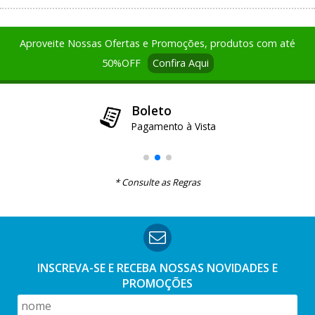
Aproveite Nossas Ofertas e Promoções, produtos com até
50%OFF
Confira Aqui
12x no Cartão de Credito
Boleto
Pix
Pague até 3x sem juros e demais parcelas com 1,99% a.m.
Pagamento à Vista
Pagamento à Vista
Parcela mínima R$ 30,00
* Consulte as Regras
INSCREVA-SE E RECEBA NOSSAS
NOVIDADES E
PROMOÇÕES