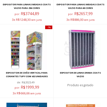
EXPOSITOR PARA LINHAS MEADAS COATS
EXPOSITOR PARA LINHAS MEADAS COATS
VAZIO PARA 256 CORES
VAZIO PARA 60 CORES
R$3744,89
R$2657,99
por:
por:
3x R$1248,30
3x R$886,00
1%
EXPOSITOR DE CHÃO VERTICAL PARA
EXPOSITOR DE LINHA DRIMA COATS
CORANTES TUPY COM 432 UNIDADES
VAZIO
de:
R$2023,49
esgotado
R$1999,99
por:
3x R$666,66