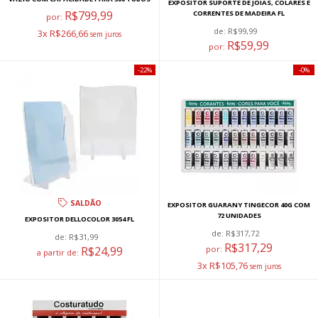
EXPOSITOR SUPORTE DE JÓIAS, COLARES E
R$799,99
CORRENTES DE MADEIRA FL
por:
de:
R$99,99
3x R$266,66
R$59,99
por:
22%
0%
SALDÃO
EXPOSITOR GUARANY TINGECOR 40G COM
72 UNIDADES
EXPOSITOR DELLOCOLOR 3054 FL
de:
R$317,72
de:
R$31,99
R$317,29
R$24,99
por:
a partir de:
3x R$105,76