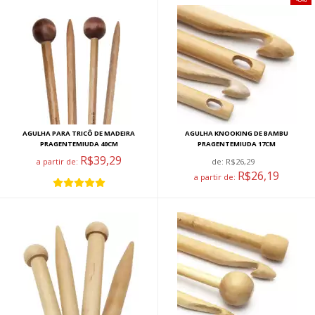
AGULHA PARA TRICÔ DE MADEIRA
AGULHA KNOOKING DE BAMBU
PRAGENTEMIUDA 40CM
PRAGENTEMIUDA 17CM
R$39,29
a partir de:
de:
R$26,29
R$26,19
a partir de: