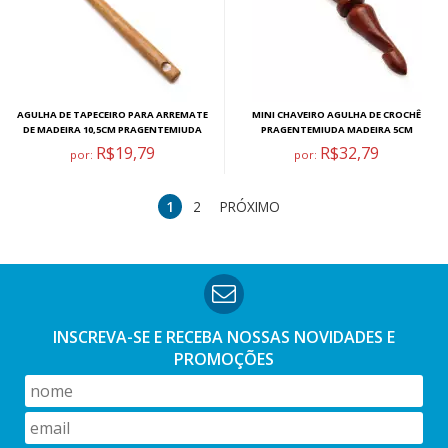
AGULHA DE TAPECEIRO PARA ARREMATE
MINI CHAVEIRO AGULHA DE CROCHÊ
DE MADEIRA 10,5CM PRAGENTEMIUDA
PRAGENTEMIUDA MADEIRA 5CM
R$19,79
R$32,79
por:
por:
1
2
PRÓXIMO
INSCREVA-SE E RECEBA NOSSAS
NOVIDADES E
PROMOÇÕES