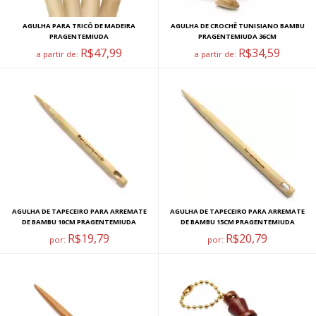
AGULHA PARA TRICÔ DE MADEIRA
AGULHA DE CROCHÊ TUNISIANO BAMBU
PRAGENTEMIUDA
PRAGENTEMIUDA 36CM
R$47,99
R$34,59
a partir de:
a partir de:
AGULHA DE TAPECEIRO PARA ARREMATE
AGULHA DE TAPECEIRO PARA ARREMATE
DE BAMBU 10CM PRAGENTEMIUDA
DE BAMBU 15CM PRAGENTEMIUDA
R$19,79
R$20,79
por:
por: