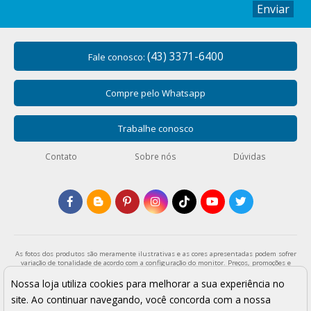
Enviar
(43) 3371-6400
Fale conosco:
Compre pelo Whatsapp
Trabalhe conosco
Contato
Sobre nós
Dúvidas
As fotos dos produtos são meramente ilustrativas e as cores apresentadas podem sofrer
variação de tonalidade de acordo com a configuração do monitor. Preços, promoções e
formas de pagamento válidos exclusivamente para compras através da loja virtual e
enquanto durar o estoque. Os preços apresentados são válidos para pagamentos a vista
Nossa loja utiliza cookies para melhorar a sua experiência no
e podem sofrer alterações sem aviso prévio. Vendas sujeitas a análise e confirmação de
site. Ao continuar navegando, você concorda com a nossa
dados.
Armarinho São José - Todos os direitos reservados