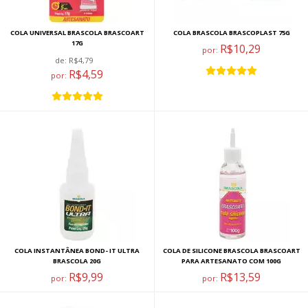
COLA UNIVERSAL BRASCOLA BRASCOART
COLA BRASCOLA BRASCOPLAST 75G
17G
R$10,29
por:
de:
R$4,79
R$4,59
por:
COLA INSTANTÂNEA BOND- IT ULTRA
COLA DE SILICONE BRASCOLA BRASCOART
BRASCOLA 20G
PARA ARTESANATO COM 100G
R$9,99
R$13,59
por:
por: