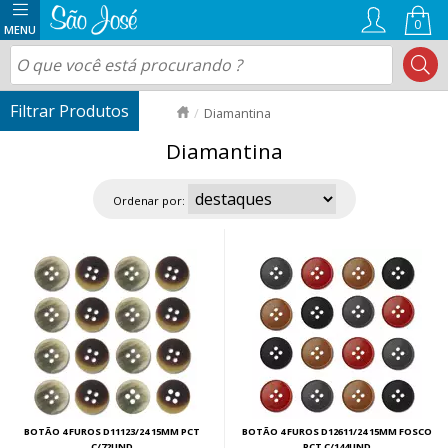
0
Diamantina
Diamantina
Ordenar por:
BOTÃO 4 FUROS D11123/24 15MM PCT
BOTÃO 4 FUROS D12611/24 15MM FOSCO
C/72UND
PCT C/144UND