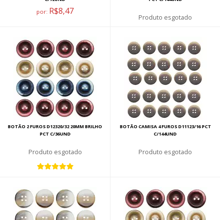
R$8,47
por:
esgotado
BOTÃO 2 FUROS D12320/32 20MM BRILHO
BOTÃO CAMISA 4 FUROS D11123/16 PCT
PCT C/36UND
C/144UND
esgotado
esgotado