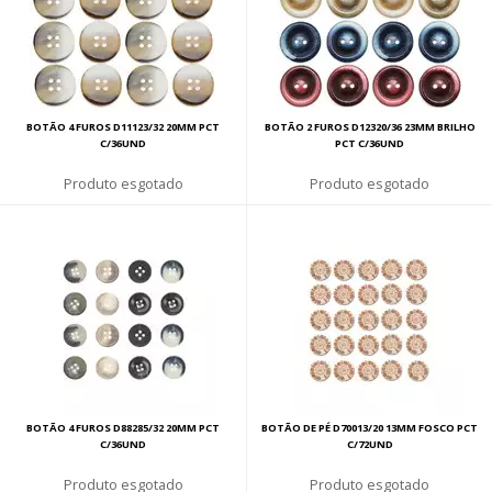
BOTÃO 4 FUROS D11123/32 20MM PCT
BOTÃO 2 FUROS D12320/36 23MM BRILHO
C/36UND
PCT C/36UND
esgotado
esgotado
BOTÃO 4 FUROS D88285/32 20MM PCT
BOTÃO DE PÉ D70013/20 13MM FOSCO PCT
C/36UND
C/72UND
esgotado
esgotado