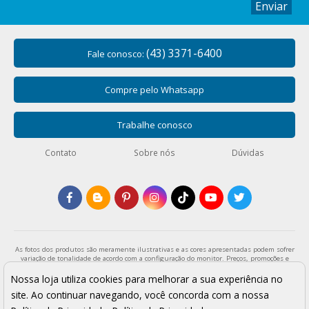
Enviar
(43) 3371-6400
Fale conosco:
Compre pelo Whatsapp
Trabalhe conosco
Contato
Sobre nós
Dúvidas
As fotos dos produtos são meramente ilustrativas e as cores apresentadas podem sofrer
variação de tonalidade de acordo com a configuração do monitor. Preços, promoções e
formas de pagamento válidos exclusivamente para compras através da loja virtual e
enquanto durar o estoque. Os preços apresentados são válidos para pagamentos a vista
Nossa loja utiliza cookies para melhorar a sua experiência no
e podem sofrer alterações sem aviso prévio. Vendas sujeitas a análise e confirmação de
site. Ao continuar navegando, você concorda com a nossa
dados.
Armarinho São José - Todos os direitos reservados