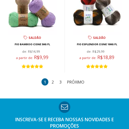
SALDÃO
SALDÃO
FIO BAMBOO CISNE 50G FL
FIO ESPLENDOR CISNE 100G FL
de:
R$14,99
de:
R$29,99
R$9,99
R$18,89
a partir de:
a partir de:
1
2
3
PRÓXIMO
INSCREVA-SE E RECEBA NOSSAS
NOVIDADES E
PROMOÇÕES