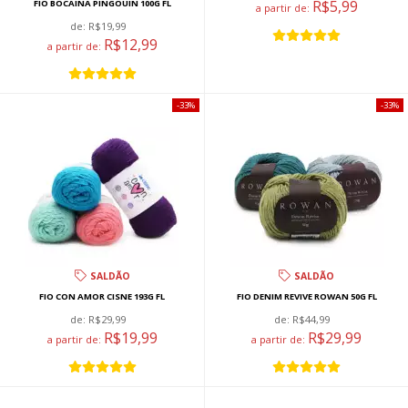
R$5,99
FIO BOCAINA PINGOUIN 100G FL
a partir de:
de:
R$19,99
R$12,99
a partir de:
33%
33%
SALDÃO
SALDÃO
FIO CON AMOR CISNE 193G FL
FIO DENIM REVIVE ROWAN 50G FL
de:
R$29,99
de:
R$44,99
R$19,99
R$29,99
a partir de:
a partir de: