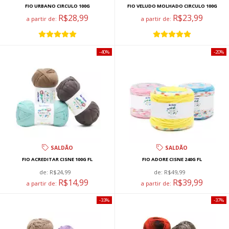
FIO URBANO CIRCULO 100G
FIO VELUDO MOLHADO CIRCULO 100G
R$28,99
R$23,99
a partir de:
a partir de:
40%
20%
SALDÃO
SALDÃO
FIO ACREDITAR CISNE 100G FL
FIO ADORE CISNE 240G FL
de:
R$24,99
de:
R$49,99
R$14,99
R$39,99
a partir de:
a partir de:
33%
37%